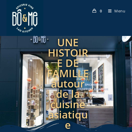
Menu
0
UNE
HISTOIR
E DE
FAMILLE
autour
de la
cuisine
asiatiqu
e